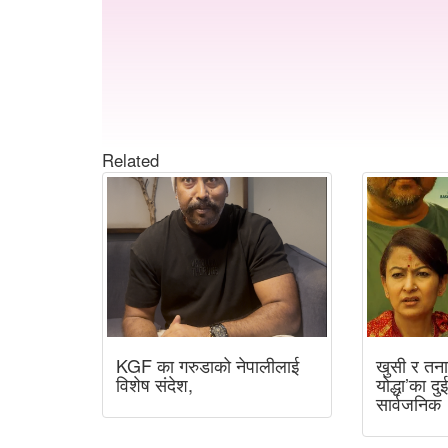
Related
KGF का गरुडाको नेपालीलाई
खुसी र तना
विशेष संदेश,
योद्धा’का दु
सार्वजनिक