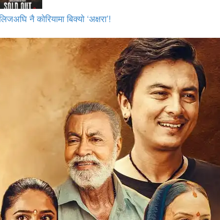
लिजअघि नै कोरियामा बिक्यो ‘अक्षरा’!