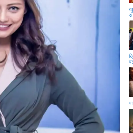
खु
स
क
बढ
पा