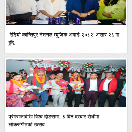
‘रेडियो कान्तिपुर नेशनल म्युजिक अवार्ड-२०८२’ असार २६ मा
हुँदै,
प्रेमराजादेखि विश्व दोङसम्म, ३ दिन दरबार रोधीमा
लोकसंगीतको उत्सव