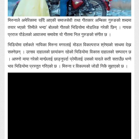
मिरुनाले अमेरिकामा रहँदै आएकी समाजसेवी तथा गीतकार अम्बिका गुरुङको शब्दमा
तयार भएको ‘तिमीले भन्दा’ बोलको गीतको भिडियोमा मोडलिङ गरेकी छिन् । गायक
प्रराज पौडेलको आवाजमा समावेश यो गीतमा निल गुरुङको संगीत छ ।
भिडियोमा दर्शकले नायिका मिरुना मगरलाई मोडल विकल्पराज श्रेष्ठको साथमा देख्न
सक्नेछन् । उत्सव दाहालको छायांकन रहेको भिडियोमा विकास दाहालको सम्पादन छ
। आफ्नो माया गरेको मान्छेलाई छाड्नुपर्दा प्रेमीलाई उसको यादले कती सताउँछ भन्ने
भाव भिडियोमा प्रस्तुत गरिएको छ । मिरुना र विकल्पको जोडी निकै सुहाएको छ ।