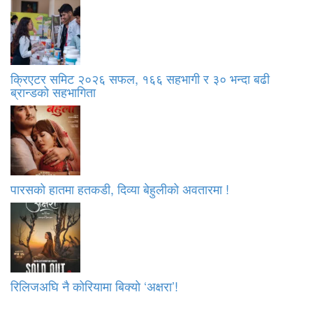
क्रिएटर समिट २०२६ सफल, १६६ सहभागी र ३० भन्दा बढी
ब्रान्डको सहभागिता
पारसको हातमा हतकडी, दिव्या बेहुलीको अवतारमा !
रिलिजअघि नै कोरियामा बिक्यो ‘अक्षरा’!