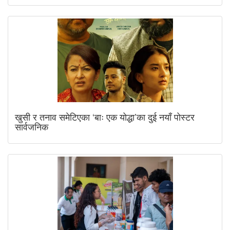
खुसी र तनाव समेटिएका ‘बाः एक योद्धा’का दुई नयाँ पोस्टर
सार्वजनिक