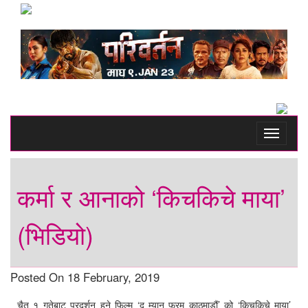
Toggle
navigati
कर्मा र आनाको ‘किचकिचे माया’
(भिडियो)
Posted On 18 February, 2019
चैत १ गतेबाट प्रदर्शन हुने फिल्म ‘द म्यान फ्रम काठमाडौं’ को ‘किचकिचे माया’