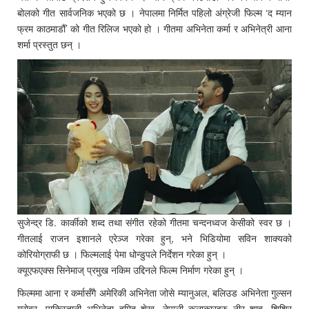
बोलको गीत सार्वजनिक भएको छ । नेपालमा निर्मित पहिलो अंग्रेजी फिल्म ‘द म्यान
फ्रम काठमाडौं’ को गीत रिलिज भएको हो । गीतमा अभिनेता कर्मा र अभिनेत्री आना
शर्मा प्रस्तुत छन् ।
सुजेन्द्र डि. कार्कीको शब्द तथा संगीत रहेको गीतमा चन्दनध्वज केसीको स्वर छ ।
गीतलाई राजन इशानले एरेञ्ज गरेका हुन्, भने भिडियोमा सविन शाक्यको
कोरियोग्राफी छ । फिल्मलाई पेमा धोन्डुपले निर्देशन गरेका हुन् ।
क्यूएफएक्स सिनेमाज् प्रमुख नकिम उद्दिनले फिल्म निर्माण गरेका हुन् ।
फिल्ममा आना र कर्मासँगै अमेरिकी अभिनेता जोसे म्यानुअल, बलिउड अभिनेता गुल्सन
ग्रोवर, पाकिस्तानी अभिनेता हमिद शेख, नेपाली कलाकारहरु नीर शाह, शिशिर