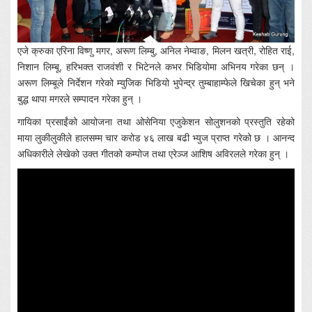
एजे क्रुका एरिना विष्णु मगर, अरूण लिम्बु, अनिल नेम्वाङ, मिलन खत्री, रोहित राई,
निशान लिम्बू, हरिभक्त राजवंशी र भिटेनले कभर भिडियोमा अभिनय गरेका छन् ।
अरूण लिम्बूले निर्देशन गरेको म्युजिक भिडियो भुपेन्द्र तुम्बाहाम्फेले खिचेका हुन् भने
बुद्ध थापा मगरले सम्पादन गरेका हुन् ।
गायिका प्रसाईंको आयोजना तथा ओसेनिया एजुकेशन सोलुशनको प्रस्तुति रहेको
माया लुकीलुकीले हालसम्म चार करोड ४६ लाख बढी भ्युज प्राप्त गरेको छ । आनन्द
अधिकारीले लेखेको उक्त गीतको कम्पोज तथा एरेञ्ज आशिष अविरलले गरेका हुन् ।