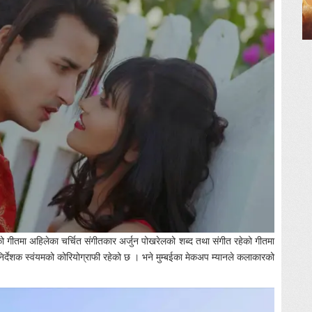
ो गीतमा अहिलेका चर्चित संगीतकार अर्जुन पोखरेलको शब्द तथा संगीत रहेको गीतमा
निर्देशक स्वंयमको कोरियोग्राफी रहेको छ । भने मुम्बईका मेकअप म्यानले कलाकारको