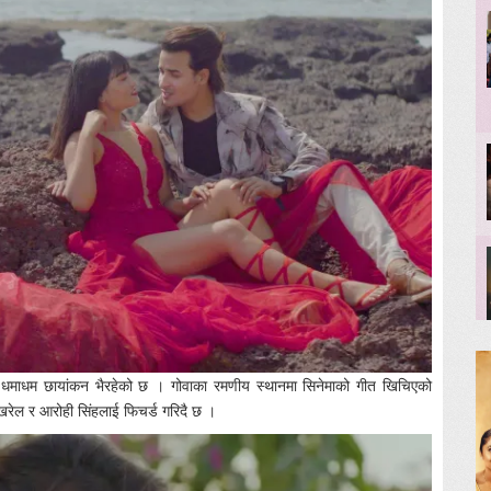
ा धमाधम छायांकन भैरहेको छ । गोवाका रमणीय स्थानमा सिनेमाको गीत खिचिएको
ोखरेल र आरोही सिंहलाई फिचर्ड गरिदै छ ।