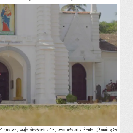
ो छायांकन, अर्जुन पोखरेलको संगीत, उत्तम बनेपाली र तेन्जीन भुटियाको ड्रेस