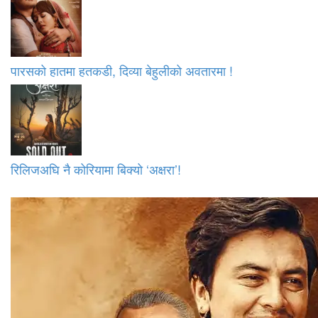
पारसको हातमा हतकडी, दिव्या बेहुलीको अवतारमा !
रिलिजअघि नै कोरियामा बिक्यो ‘अक्षरा’!