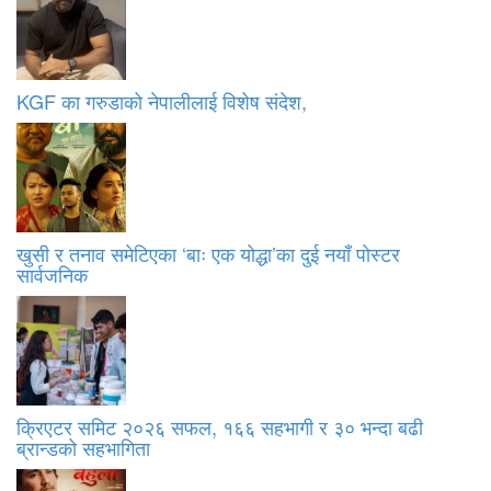
KGF का गरुडाको नेपालीलाई विशेष संदेश,
खुसी र तनाव समेटिएका ‘बाः एक योद्धा’का दुई नयाँ पोस्टर
सार्वजनिक
क्रिएटर समिट २०२६ सफल, १६६ सहभागी र ३० भन्दा बढी
ब्रान्डको सहभागिता