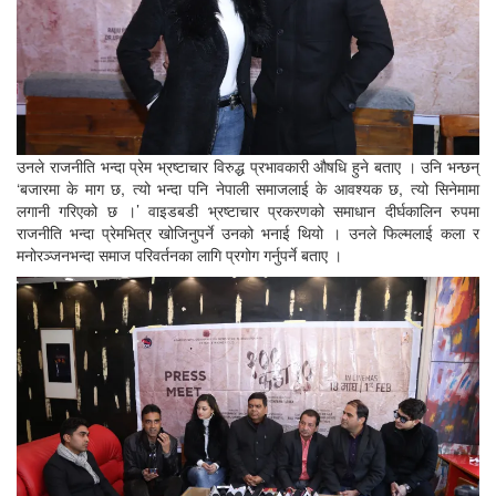
उनले राजनीति भन्दा प्रेम भ्रष्टाचार विरुद्ध प्रभावकारी औषधि हुने बताए । उनि भन्छन्
‘बजारमा के माग छ, त्यो भन्दा पनि नेपाली समाजलाई के आवश्यक छ, त्यो सिनेमामा
लगानी गरिएको छ ।’ वाइडबडी भ्रष्टाचार प्रकरणको समाधान दीर्घकालिन रुपमा
राजनीति भन्दा प्रेमभित्र खोजिनुपर्ने उनको भनाई थियो । उनले फिल्मलाई कला र
मनोरञ्जनभन्दा समाज परिवर्तनका लागि प्रगोग गर्नुपर्ने बताए ।