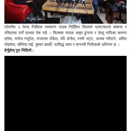
प्रेमगीत २ फेम्ड निर्देशक रामशरण पाठक निर्दे्शित फिल्मले भ्रष्टाचारले सम्बन्ध र
परिवारमा पार्ने प्रभाव पेश गर्छ । फिल्ममा नायक अमृत ढुंगाना र डेब्यु नायिका करुणा
श्रेष्ठ, मनोज गजुरेल, राजाराम पौडेल, रवि डंगोल, रस्मी भट्ट, उत्सव न्यौपाने, अमित
पोखरेल, सोनिया राई, कुमार कार्की, प्रसिद्ध थापा र मानस्वी निरौलाको अभिनय छ ।
हेर्नुहोस् पुरा भिडियो :