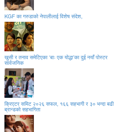
KGF का गरुडाको नेपालीलाई विशेष संदेश,
खुसी र तनाव समेटिएका ‘बाः एक योद्धा’का दुई नयाँ पोस्टर
सार्वजनिक
क्रिएटर समिट २०२६ सफल, १६६ सहभागी र ३० भन्दा बढी
ब्रान्डको सहभागिता