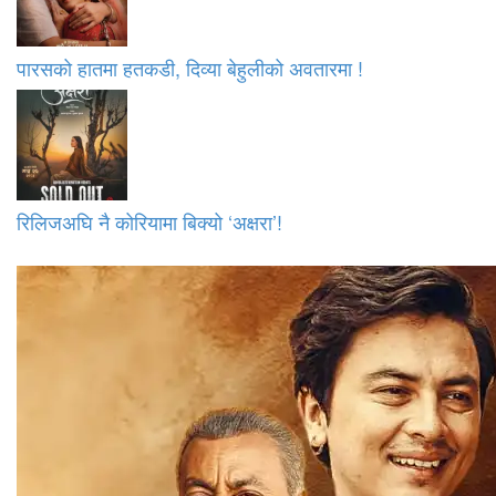
पारसको हातमा हतकडी, दिव्या बेहुलीको अवतारमा !
रिलिजअघि नै कोरियामा बिक्यो ‘अक्षरा’!