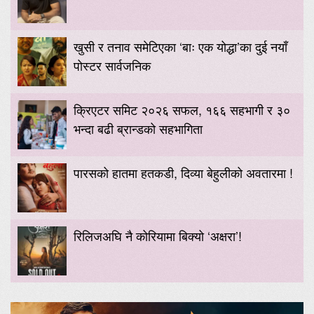
खुसी र तनाव समेटिएका ‘बाः एक योद्धा’का दुई नयाँ
पोस्टर सार्वजनिक
क्रिएटर समिट २०२६ सफल, १६६ सहभागी र ३०
भन्दा बढी ब्रान्डको सहभागिता
पारसको हातमा हतकडी, दिव्या बेहुलीको अवतारमा !
रिलिजअघि नै कोरियामा बिक्यो ‘अक्षरा’!