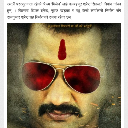
खत्री प्रस्तुतकर्ता रहेको फिल्म ‘भिलेन’ लाई बलबहादुर श्रेष्ठ सितलले निर्माण गरेका
हुन् । फिल्ममा दिपक श्रेष्ठ, सुरज खड्का र मधु केसी कार्यकारी निर्माता सँगै
राजकुमार श्रेष्ठ सह निर्माताको रुपमा रहेका छन् ।