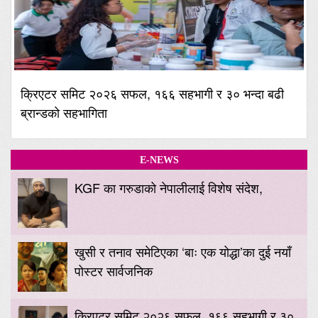
क्रिएटर समिट २०२६ सफल, १६६ सहभागी र ३० भन्दा बढी
ब्रान्डको सहभागिता
E-NEWS
KGF का गरुडाको नेपालीलाई विशेष संदेश,
खुसी र तनाव समेटिएका ‘बाः एक योद्धा’का दुई नयाँ
पोस्टर सार्वजनिक
क्रिएटर समिट २०२६ सफल, १६६ सहभागी र ३०