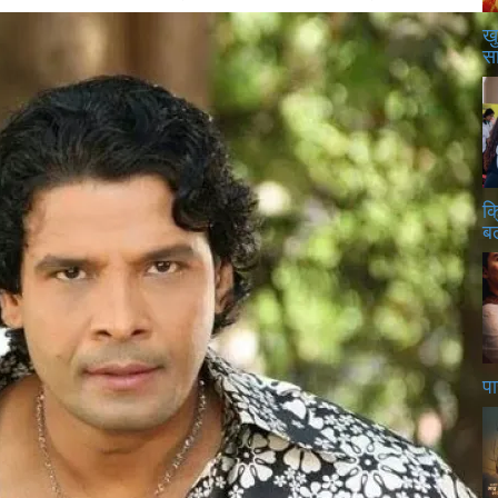
खु
स
क
बढ
पा