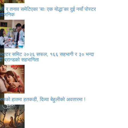
सी र तनाव समेटिएका ‘बाः एक योद्धा’का दुई नयाँ पोस्टर
ार्वजनिक
्रिएटर समिट २०२६ सफल, १६६ सहभागी र ३० भन्दा
ी ब्रान्डको सहभागिता
रसको हातमा हतकडी, दिव्या बेहुलीको अवतारमा !