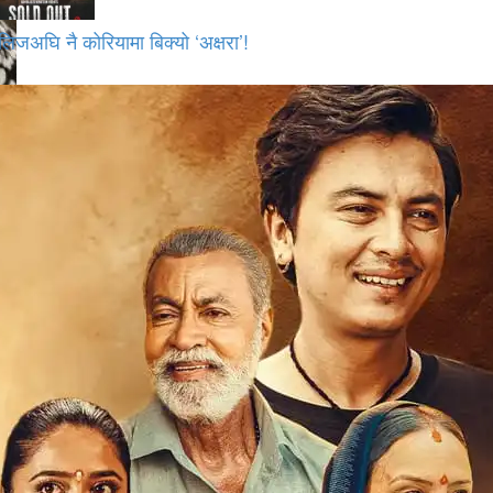
लिजअघि नै कोरियामा बिक्यो ‘अक्षरा’!