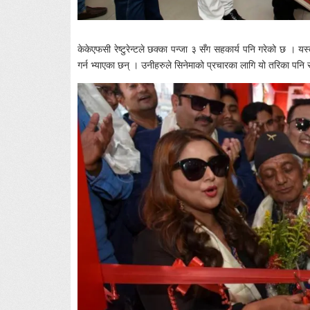
केकेएफसी रेष्टुरेन्टले छक्का पन्जा ३ सँग सहकार्य पनि गरेको छ । य
गर्न भ्याएका छन् । उनीहरुले सिनेमाको प्रचारका लागि यो तरिका पनि र