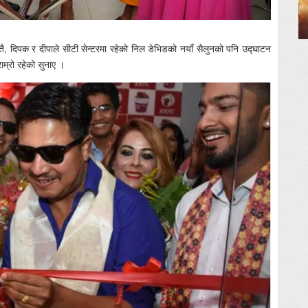
स्तै, दिपक र दीपाले सीटी सेन्टरमा रहेको निल डेभिडको नयाँ सैलुनको पनि उद्घाटन
ाम्रो रहेको सुनाए ।