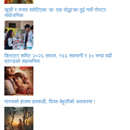
खुसी र तनाव समेटिएका ‘बाः एक योद्धा’का दुई नयाँ पोस्टर
सार्वजनिक
क्रिएटर समिट २०२६ सफल, १६६ सहभागी र ३० भन्दा बढी
ब्रान्डको सहभागिता
पारसको हातमा हतकडी, दिव्या बेहुलीको अवतारमा !