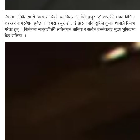
नेपालमा निकै राम्रो ब्यापार गरेको चलचित्र ‘ए मेरो हजुर २’ अष्ट्रेलियाका विभिन्न
शहरहरुमा प्रर्दशन हुर्दैछ । ‘ए मेरो हजुर २’ लाई झरना पति सुनिल कुमार थापाले निर्माण
गरेका हुन् । सिनेमामा साम्राज्ञीसँगै सलिनमान बानिया र सलोन बस्नेतलाई मुख्य भुमिकामा
देख्न सकिन्छ ।