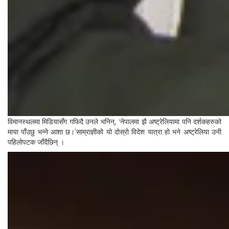
विमानस्थलमा मिडियासँग गफिदै उनले भनिन्, ‘नेपालमा झै अष्ट्रेलियामा पनि दर्शकहरुको
माया पाँउछु भन्ने आशा छ।’साम्राज्ञीको यो दोस्रो विदेश यात्रा हो भने अष्ट्रेलिया उनी
पहिलोपटक जाँदैछिन् ।