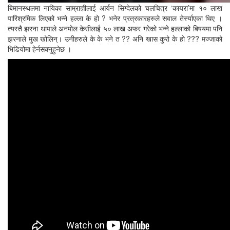
बिमानस्थलमा नायिका साम्राज्ञीलाई आर्यन सिग्देलको चलचित्र ‘कायरा’मा १० लाख
पारिश्रमिक लिएको भन्ने हल्ला के हो ? भनेर प्रत्रकारहरुले सवाल तेर्स्याएका थिए ।
त्यस्तै झरना थापाले अनमोल केसीलाई ५० लाख अफर गरेको भन्ने हल्लाको बिषयमा पनि
झरनाले मुख खोलिन्। उनीहरुले के के भने त ?? अनि खास कुरो के हो ??? मज्जाको
भिडियोमा हेर्नसक्नुहुनेछ ।