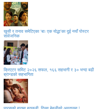
खुसी र तनाव समेटिएका ‘बाः एक योद्धा’का दुई नयाँ पोस्टर
सार्वजनिक
क्रिएटर समिट २०२६ सफल, १६६ सहभागी र ३० भन्दा बढी
ब्रान्डको सहभागिता
पारसको हातमा हतकडी, दिव्या बेहुलीको अवतारमा !