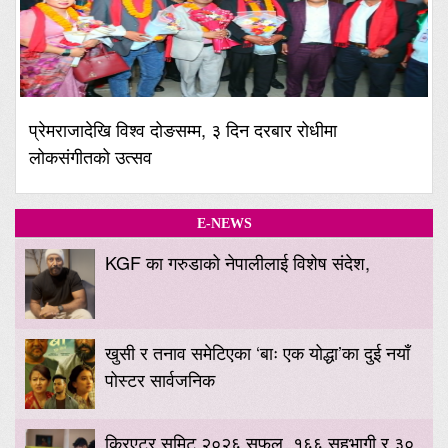
प्रेमराजादेखि विश्व दोङसम्म, ३ दिन दरबार रोधीमा
लोकसंगीतको उत्सव
E-NEWS
KGF का गरुडाको नेपालीलाई विशेष संदेश,
खुसी र तनाव समेटिएका ‘बाः एक योद्धा’का दुई नयाँ
पोस्टर सार्वजनिक
क्रिएटर समिट २०२६ सफल, १६६ सहभागी र ३०