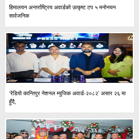
हिमालयन अन्तर्राष्ट्रिय अवार्डको उत्कृष्ट टप ५ मनोनयन
सार्वजनिक
‘रेडियो कान्तिपुर नेशनल म्युजिक अवार्ड-२०८२’ असार २६ मा
हुँदै,