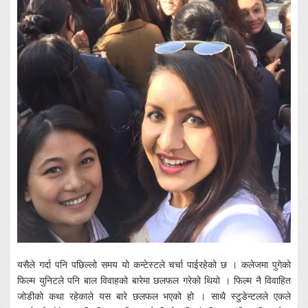
यसैले गर्दा पनि पछिल्लो समय यो कन्टेस्टले चर्चा पाईरहेको छ । कलेजमा पुगेको
फिल्म युनिटले पनि बाल विवाहको बारेमा छलफल गरेको थियो । फिल्म नै विवाहित
जोडीको कथा रहेकाले यस बारे छलफल भएको हो । साथै स्टुडेन्टलले एकले