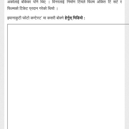
अर्कालाई बोकेका पनि थिए । विनरलाई निर्माण टिमले फिल्म अंकित टि सर्ट र
फिल्मको टिकेट प्रदान गरेको थियो ।
झ्यानाकुटी फोटो कन्टेस्ट’ मा कसरी बोक्ने
हेर्नुस् भिडियो :