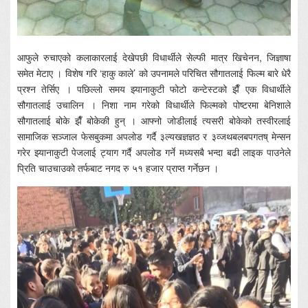
आफुले रुचाएको कलाकारलाई देखेपछी विधार्थीले सेल्फी मात्र खिचेनन, जिज्ञाषा
समेत मेटाए । विशेष गरि ‘हाकु काले’ को उपनामले परिचित सौगातलाई फिल्म बारे धेरै
प्रश्न तेर्सिए । पछिल्लो समय झ्यानाकुटी फोटो कन्टेस्टको झैँ एक विधार्थीले
सौगातलाई उचालिन । निशा नाम गरेको विधार्थीले फिल्मको पोष्टरमा बेनिशाले
सौगातलाई बोके झैँ बोकेकी हुन् । आफ्नो जोडीलाई त्यसरी बोकेको तस्वीरलाई
सामाजिक सञ्जाल फेसबुकमा अपलोड गर्दै ३ल्यखज्ञज्ञठ र ३व्जथबलबपगतष् मेन्सन
गरेर झ्यानाकुटी पेजलाई ट्याग गर्दै अपलोड गर्ने मध्यसबै भन्दा बढी लाइक पाउनेले
प्रिति चाउचाउको तर्फबाट नगद रु ५१ हजार प्राप्त गर्नेछन ।