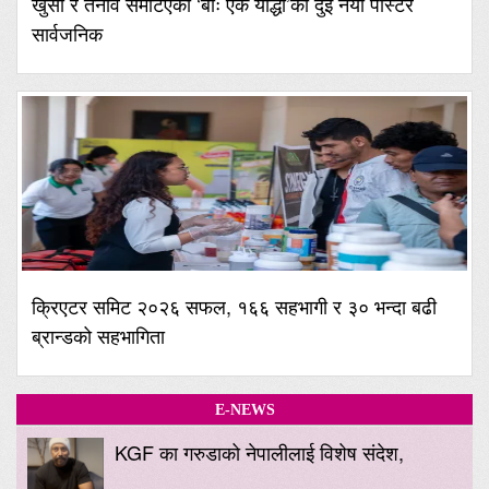
खुसी र तनाव समेटिएका ‘बाः एक योद्धा’का दुई नयाँ पोस्टर
सार्वजनिक
क्रिएटर समिट २०२६ सफल, १६६ सहभागी र ३० भन्दा बढी
ब्रान्डको सहभागिता
E-NEWS
KGF का गरुडाको नेपालीलाई विशेष संदेश,