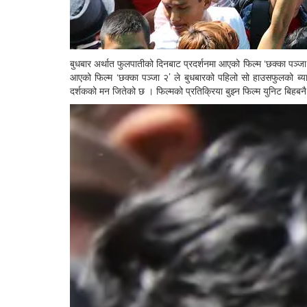
बुधबार अर्थात फुलपातीको दिनबाट प्रदर्शनमा आएको फिल्म ‘छक्का पञ्
आएको फिल्म ‘छक्का पञ्जा २’ ले बुधबारको पहिलो सो हाउसफुलको ब्या
दर्शकको मन जितेको छ । फिल्मको प्रतिक्रिया बुझ्न फिल्म युनिट बिहब