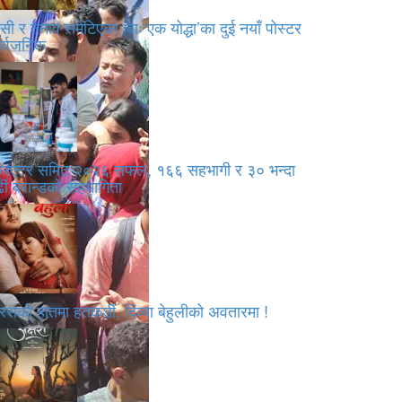
सी र तनाव समेटिएका ‘बाः एक योद्धा’का दुई नयाँ पोस्टर
ार्वजनिक
्रिएटर समिट २०२६ सफल, १६६ सहभागी र ३० भन्दा
ी ब्रान्डको सहभागिता
रसको हातमा हतकडी, दिव्या बेहुलीको अवतारमा !