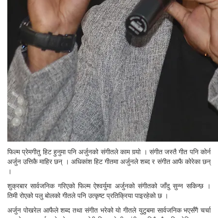
फिल्म प्रेमगीतु हिट हुनुमा पनि अर्जुनको संगीतले काम गर्‍यो । संगीत जस्तै गीत पनि कोर्न
अर्जुन उत्तिकै माहिर छन् । अधिकांश हिट गीतमा अर्जुनले शब्द र संगीत आफै कोरेका छन्
।
शुक्रबार सार्वजनिक गरिएको फिल्म ऐश्वर्युमा अर्जुनको संगीतको जाँदु सुन्न सकिन्छ ।
तिमी रोएको पलु बोलको गीतले पनि उत्कृष्ट प्रतिक्रिया पाइरहेको छ ।
अर्जुन पोखरेल आफैले शब्द तथा संगीत भरेको यो गीतले युटुबमा सार्वजनिक भएसँगै चर्चा