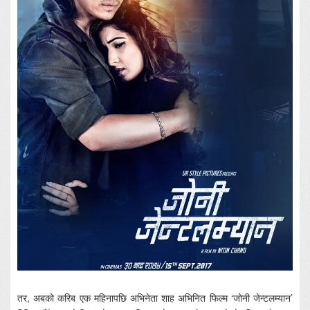
तर, अबको करिब एक महिनापछि अभिनेता शाह अभिनित फिल्म ‘जोनी जेन्टलम्यान’