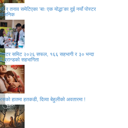
सी र तनाव समेटिएका ‘बाः एक योद्धा’का दुई नयाँ पोस्टर
ार्वजनिक
्रिएटर समिट २०२६ सफल, १६६ सहभागी र ३० भन्दा
ी ब्रान्डको सहभागिता
रसको हातमा हतकडी, दिव्या बेहुलीको अवतारमा !