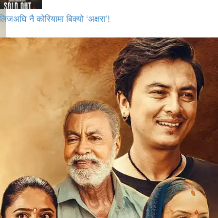
लिजअघि नै कोरियामा बिक्यो ‘अक्षरा’!