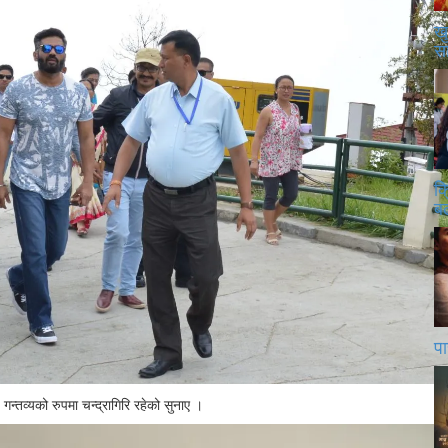
खु
स
क
बढ
पा
गन्तव्यको रुपमा चन्द्रागिरि रहेको सुनाए ।