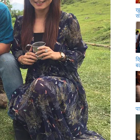
खु
स
क
बढ
पा