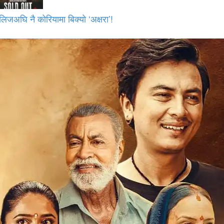
लिजअघि नै कोरियामा बिक्यो ‘अक्षरा’!