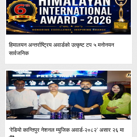
हिमालयन अन्तर्राष्ट्रिय अवार्डको उत्कृष्ट टप ५ मनोनयन
सार्वजनिक
‘रेडियो कान्तिपुर नेशनल म्युजिक अवार्ड-२०८२’ असार २६ मा