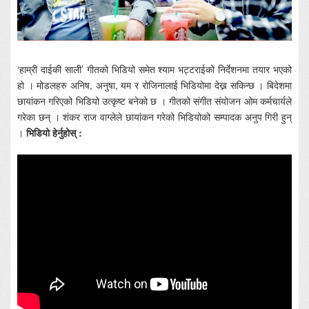
‘हाम्री दाईकी साली’ गीतको भिडियो समेत श्याम भट्टराईको निर्देशनमा तयार भएको
हो । मोडलहरु अनिष, अनुषा, यम र रोजिनालाई भिडियोमा देख्न सकिन्छ ।
बिदेशमा
छायांकन गरिएको भिडियो उत्कृष्ट बनेको छ । गीतको संगीत संयोजन ओम कर्मचार्यले
गरेका छन् । शंकर राज वाग्लेले छायांकन गरेको भिडियोको सम्पादक अनुप गिरी हुन्
।
भिडियो हेर्नुहोस् :