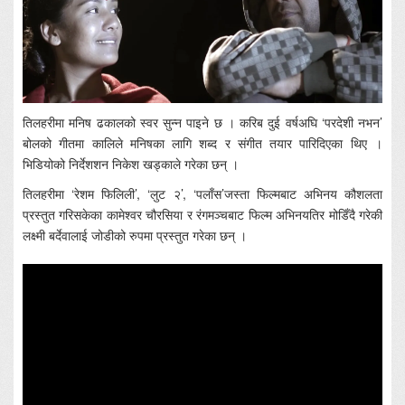
तिलहरीमा मनिष ढकालको स्वर सुन्न पाइने छ । करिब दुई वर्षअघि ‘परदेशी नभन’
बोलको गीतमा कालिले मनिषका लागि शब्द र संगीत तयार पारिदिएका थिए ।
भिडियोको निर्देशशन निकेश खड्काले गरेका छन् ।
तिलहरीमा ‘रेशम फिलिली’, ‘लुट २’, ‘पलाँस’जस्ता फिल्मबाट अभिनय कौशलता
प्रस्तुत गरिसकेका कामेश्वर चौरसिया र रंगमञ्चबाट फिल्म अभिनयतिर मोडिँदै गरेकी
लक्ष्मी बर्देवालाई जोडीको रुपमा प्रस्तुत गरेका छन् ।