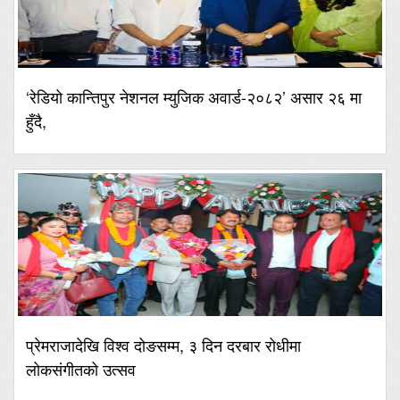
‘रेडियो कान्तिपुर नेशनल म्युजिक अवार्ड-२०८२’ असार २६ मा
हुँदै,
प्रेमराजादेखि विश्व दोङसम्म, ३ दिन दरबार रोधीमा
लोकसंगीतको उत्सव