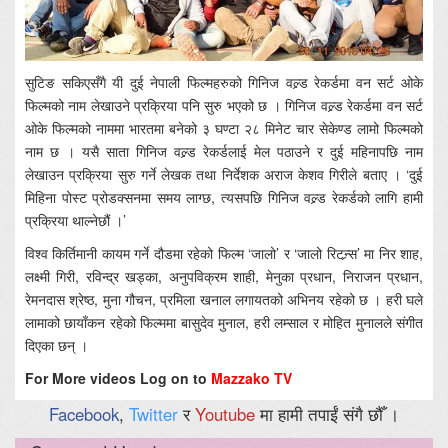
सुटिङ सकिएसँगै यी दुई नेपाली फिल्महरुको गिनिज वल्र्ड रेकर्डमा वन सर्ट ओके
फिल्मको नाम लेखाउने प्रक्रिया पनि सुरु भएको छ । गिनिज वल्र्ड रेकर्डमा वन सर्ट
ओके फिल्मको नाममा भारतमा बनेको ३ घण्टा २८ मिनेट चार सेकेण्ड लामो फिल्मको
नाम छ । यसै साता गिनिज वल्र्ड रेकर्डलाई मेल पठाउने र दुई महिनापछि नाम
लेखाउन प्रक्रिया सुरु गर्ने लेखक तथा निर्देशक अराज केशव गिरीले बताए । ‘दुई
मिहिना पोस्ट प्रोडक्सनमा समय लाग्छ, त्यसपछि गिनिज वल्र्ड रेकर्डको लागि हामी
प्रक्रिया थाल्नेछौं ।’
विश्व किर्तिमानी कायम गर्ने दौडमा रहेको फिल्म ‘जालो’ र ‘जालो रिटन्र्स’ मा निर शाह,
लक्ष्मी गिरी, रविन्द्र खड्का, अनुपविक्रम शाही, मेनुका प्रधान, निराजन प्रधान,
रेमनदास श्रेष्ठ, मुना गौचन, प्रमिला खनाल लगायतको अभिनय रहेको छ । हरी घले
लामाको छायाँकन रहेको फिल्ममा बासुदेव मुनाल, हरी लम्साल र मोहित मुनालले संगीत
दिएका छन् ।
For More videos Log on to
Mazzako TV
Facebook
,
Twitter
र
Youtube
मा हामी तपाईं संगै छौँ ।