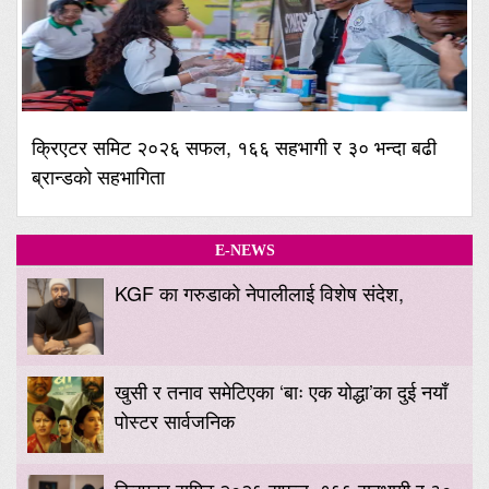
क्रिएटर समिट २०२६ सफल, १६६ सहभागी र ३० भन्दा बढी
ब्रान्डको सहभागिता
E-NEWS
KGF का गरुडाको नेपालीलाई विशेष संदेश,
खुसी र तनाव समेटिएका ‘बाः एक योद्धा’का दुई नयाँ
पोस्टर सार्वजनिक
क्रिएटर समिट २०२६ सफल, १६६ सहभागी र ३०