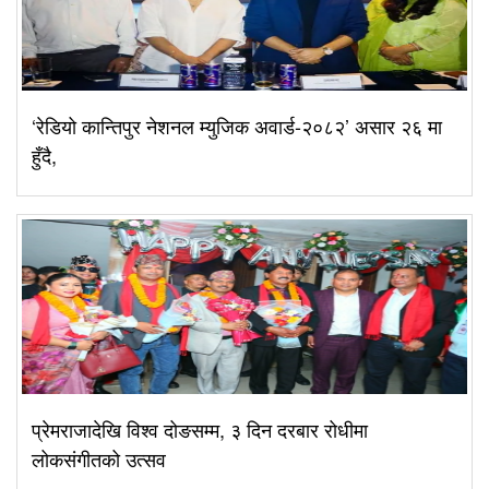
‘रेडियो कान्तिपुर नेशनल म्युजिक अवार्ड-२०८२’ असार २६ मा
हुँदै,
प्रेमराजादेखि विश्व दोङसम्म, ३ दिन दरबार रोधीमा
लोकसंगीतको उत्सव