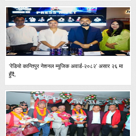
‘रेडियो कान्तिपुर नेशनल म्युजिक अवार्ड-२०८२’ असार २६ मा
हुँदै,