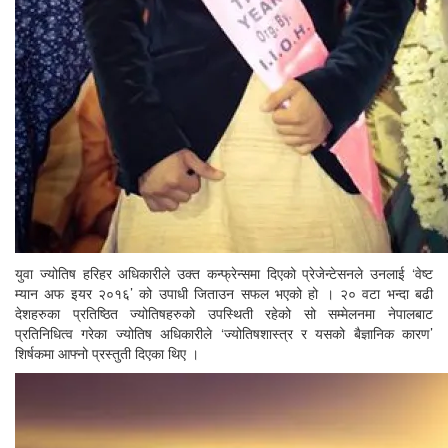
युवा ज्योतिष हरिहर अधिकारीले उक्त कन्फ्रेन्समा दिएको प्रेजेन्टेसनले उनलाई ‘वेष्ट
म्यान अफ इयर २०१६’ को उपाधी जिताउन सफल भएको हो । २० वटा भन्दा बढी
देशहरुका प्रतिष्ठित ज्योतिषहरुको उपस्थिती रहेको सो सम्मेलनमा नेपालबाट
प्रतिनिधित्व गरेका ज्योतिष अधिकारीले ‘ज्योतिषशास्त्र र यसको बैज्ञानिक कारण’
शिर्षकमा आफ्नो प्रस्तुती दिएका थिए ।