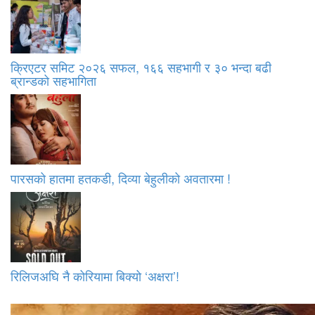
क्रिएटर समिट २०२६ सफल, १६६ सहभागी र ३० भन्दा बढी
ब्रान्डको सहभागिता
पारसको हातमा हतकडी, दिव्या बेहुलीको अवतारमा !
रिलिजअघि नै कोरियामा बिक्यो ‘अक्षरा’!