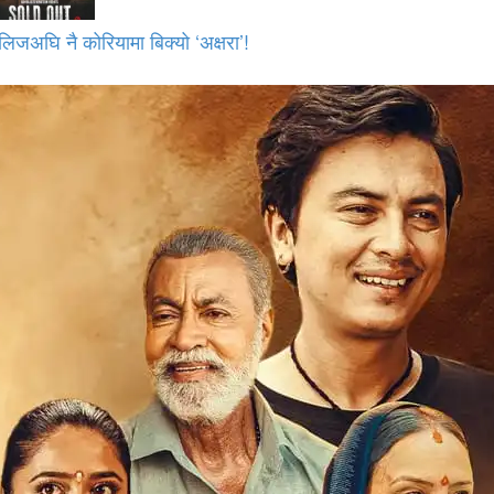
लिजअघि नै कोरियामा बिक्यो ‘अक्षरा’!