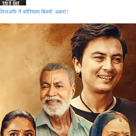
लिजअघि नै कोरियामा बिक्यो ‘अक्षरा’!