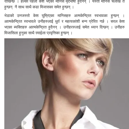
राखिन्छ । हल्का पहेलो केश भएका मानिस मृदभाषी हुदैनन् । यस्ता मानिस चलाख त
हुन्छन् नै साथ साथै कडा मिजासका समेत हुन्छन् ।
भेडाको उनजस्तो केश घुम्रिएका मानिसहरु अत्मकेन्द्रित स्वभावका हुन्छन् ।
आत्मकेन्द्रित स्वभावले उनीहरुलाई धुर्त र महत्वकांशी बन्न प्रेरित गर्छ । सरल केश
भएका ब्यक्तिहरु आत्मकेन्द्रित हुदैनन् । उनीहररुलाई समेत ध्यान दिन्छन् । उनीहरु
मिजासिला हुनुका साथै रमाईला प्रवृत्तिका हुन्छन् ।