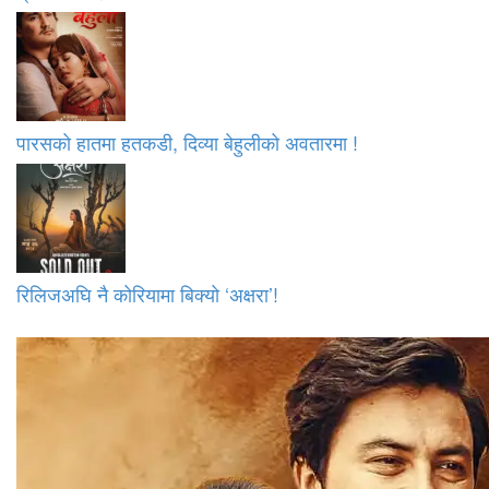
पारसको हातमा हतकडी, दिव्या बेहुलीको अवतारमा !
रिलिजअघि नै कोरियामा बिक्यो ‘अक्षरा’!