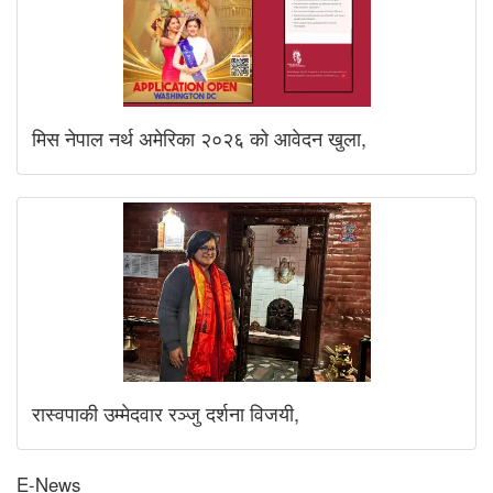
मिस नेपाल नर्थ अमेरिका २०२६ को आवेदन खुला,
रास्वपाकी उम्मेदवार रञ्जु दर्शना विजयी,
E-News