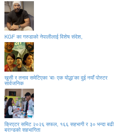
KGF का गरुडाको नेपालीलाई विशेष संदेश,
खुसी र तनाव समेटिएका ‘बाः एक योद्धा’का दुई नयाँ पोस्टर
सार्वजनिक
क्रिएटर समिट २०२६ सफल, १६६ सहभागी र ३० भन्दा बढी
ब्रान्डको सहभागिता