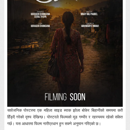
सार्वजनिक पोस्टरमा एक महिला साइड ब्याक झोला बोकेर बिहानीको समयमा कतै
हिँड्दै गरेको दृश्य देखिन्छ। पोस्टरले फिल्मको मूड गम्भीर र रहस्यमय रहेको संकेत
गर्छ। यस आधारमा फिल्म नारीप्रधान हुन सक्ने अनुमान गरिएको छ।