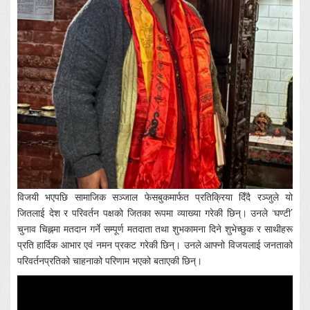
विजयी भएपछि सामाजिक सञ्जाल फेसबुकमार्फत प्रतिक्रिया दिँदै रञ्जुले यो
जितलाई देश र परिवर्तन पक्षको जितका रूपमा व्याख्या गरेकी छिन्। उनले ‘घण्टी’
चुनाव चिह्नमा मतदान गर्ने सम्पूर्ण मतदाता तथा शुभकामना दिने शुभेच्छुक र साथीहरू
प्रति हार्दिक आभार एवं नमन प्रकट गरेकी छिन्। उनले आफ्नो विजयलाई जनताको
परिवर्तनप्रतिको चाहनाको परिणाम भएको बताएकी छिन्।