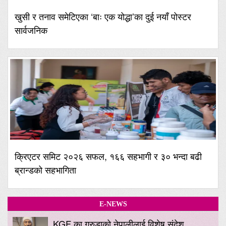
खुसी र तनाव समेटिएका ‘बाः एक योद्धा’का दुई नयाँ पोस्टर
सार्वजनिक
क्रिएटर समिट २०२६ सफल, १६६ सहभागी र ३० भन्दा बढी
ब्रान्डको सहभागिता
E-NEWS
KGF का गरुडाको नेपालीलाई विशेष संदेश,