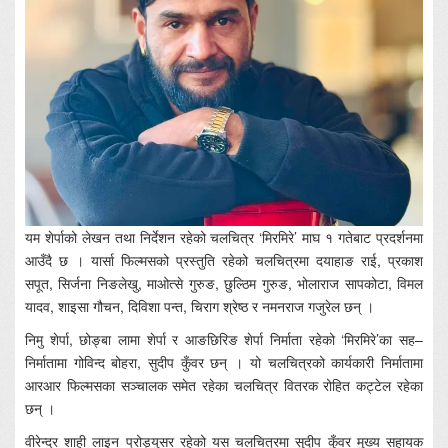
यम शेर्पाको लेखन तथा निर्देशन रहेको चलचित्र ‘मिरमिरे’ माघ १ गतेबाट प्रदर्शनमा
आउँदै छ । यार्सा फिल्मसको प्रस्तुति रहेको चलचित्रमा दयाहाङ राई, प्रकाश
सपूत, सिर्जना निङलेखु, माओत्से गुरुङ, छुल्ठिम गुरुङ, भोलाराज सापकोटा, विमल
यादव, शाइसा गौचन, दिविशा पन्त, चिराग श्रेष्ठ र नमनराज गजुरेल छन् ।
निमु शेर्पा, छोङ्बा लामा शेर्पा र आङछिरिङ शेर्पा निर्माता रहेको ‘मिरमिरे’का सह–
निर्मातामा गोविन्द बोहरा, सुदीप कुँवर छन् । यो चलचित्रको कार्यकारी निर्मातामा
आरआर फिल्मसका सञ्चालक समेत रहेका चलचित्र वितरक रोहित कट्टेल रहेका
छन् ।
वीरेन्द्र शाही लाइन प्रोड्युसर रहेको यस चलचित्रमा सुदीप कुँवर मुख्य सहायक