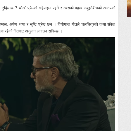
 टुक्रिन्छ ? चोखो प्रेमको गहिराइमा रहने र त्यसको महत्व नबुझ्नेबीचको अन्तरको
ल, अर्पण थापा र सृष्टि श्रेष्ठ छन् । वियोगान्त गीतले चलचित्रको कथा संकेत
त्रमा रहेको गीतबाट अनुमान लगाउन सकिन्छ ।