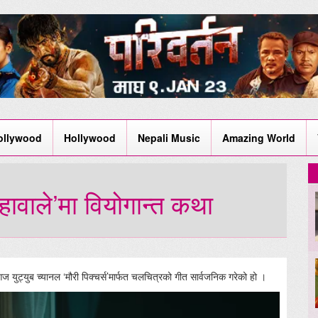
ollywood
Hollywood
Nepali Music
Amazing World
 हावाले’मा वियोगान्त कथा
ज युट्युब च्यानल ‘मौरी पिक्चर्स’मार्फत चलचित्रको गीत सार्वजनिक गरेको हो ।