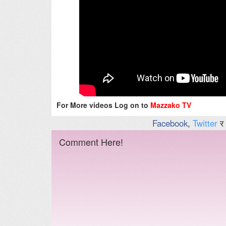
For More videos Log on to
Mazzako TV
Facebook
,
Twitter
र
Comment Here!