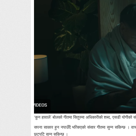
‘कुन हावाले’ बोलको गीतमा सितुस्मा अधिकारीको शब्द, एसडी योगीको स
सपना साकार हुन नपाउँदै भत्किएको संसार गीतमा सुन्न सकिन्छ । वाचा 
छटपटि सुन्न सकिन्छ ।