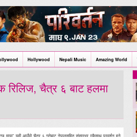
ollywood
Hollywood
Nepali Music
Amazing World
क रिलिज, चैत्र ६ बाट हलमा
्छ माया” यही आउँदो चैत्र ६ गतेबाट नेपालसहित संसारभर एकैसाथ प्रदर्शन हुने