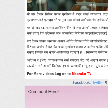
यो बार टेन्डर सिरिज केवल प्रतिस्पर्धा मात्र नभई देशभरका उत्क
प्रयोगहरूलाई प्रस्तुत गर्ने प्रमुख मञ्च बनेको आयोजक नेपा इभेन्ट्
गत सोमबार थापाथलीमा आयोजित ‘मिट दि जज सेसन’ पश्चात यतिबेला सि
नयाँ उचाइ दिने उद्देश्यका साथ सञ्चालित सिरिजमा फाइनलिस्टहरूलाई अन
बार टेन्डर समाज भारतका अध्यक्ष अर्चित सिंघल,चर्चित मोक्सोलोजिस
विशेषज्ञ सन्तोष डेविड फैइलाको मूल्यांकन ज्ञाताबाट अन्तिम प्रति
ग्राण्ड फिनाले तय भएको आयोजकले बताएको छ । सिरिजका विजेताले ‘पेर्
आतिथ्य र इभेन्ट व्यवस्थापनमा नयाँ मापदण्ड सेट गर्दै आएको नेपाल इ
आएको छ भने आगामी डिसेम्बर ३१ मा काठमाडौंमा ‘न्यू इयर म्युजिक फेस
For More videos Log on to
Mazzako TV
Facebook
,
Twitter
र
Comment Here!