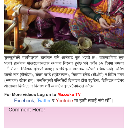
शुभमुहूर्तसँगै चलचित्रको छायांकन पनि आजैबाट सुरु भएको छ। काठमाडौंबाट सुरु
भएको छायांकन पोखरालगायतका स्थानमा निरन्तर हुनेछ भने करिब ३५ दिनमा सम्पन्न
गर्ने योजना निर्देशक श्रेष्ठले बताए। चलचित्रमा तारानाथ न्यौपाने (चिफ एडी), योगेश
काजी शाह (बीजीएम), शंकर पाण्डे (प्रोडक्सन), शिवराम श्रेष्ठ (डीओपी) र विपिन मल्ल
(सम्पादन) रहेका छन्। चलचित्रको पब्लिसिटी डिजाइन टौवा स्टुडियो, डिजिटल पार्टनर
ओएसआर डिजिटल र वितरण श्री ब्याकटेस इन्टरटेनमेन्टले गर्नेछन्।
For More videos Log on to
Mazzako TV
Facebook
,
Twitter
र
Youtube
मा हामी तपाईं संगै छौँ ।
Comment Here!