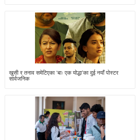
खुसी र तनाव समेटिएका ‘बाः एक योद्धा’का दुई नयाँ पोस्टर
सार्वजनिक