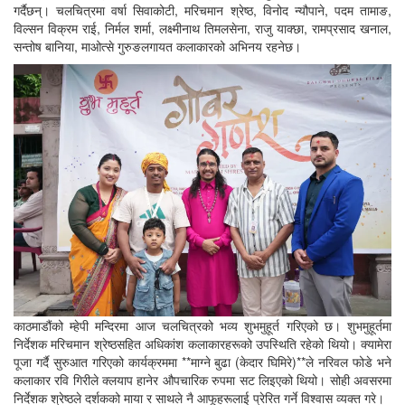
गर्दैछन्। चलचित्रमा वर्षा सिवाकोटी, मरिचमान श्रेष्ठ, विनोद न्यौपाने, पदम तामाङ,
विल्सन विक्रम राई, निर्मल शर्मा, लक्ष्मीनाथ तिमलसेना, राजु याक्छा, रामप्रसाद खनाल,
सन्तोष बानिया, माओत्से गुरुङलगायत कलाकारको अभिनय रहनेछ।
काठमाडौंको म्हेपी मन्दिरमा आज चलचित्रको भव्य शुभमुहूर्त गरिएको छ। शुभमुहूर्तमा
निर्देशक मरिचमान श्रेष्ठसहित अधिकांश कलाकारहरूको उपस्थिति रहेको थियो। क्यामेरा
पूजा गर्दै सुरुआत गरिएको कार्यक्रममा **माग्ने बुढा (केदार घिमिरे)**ले नरिवल फोडे भने
कलाकार रवि गिरीले क्लयाप हानेर औपचारिक रुपमा सट लिइएको थियो। सोही अवसरमा
निर्देशक श्रेष्ठले दर्शकको माया र साथले नै आफूहरूलाई प्रेरित गर्ने विश्वास व्यक्त गरे।