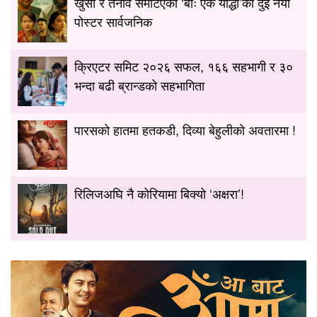
खुसी र तनाव समेटिएका ‘बाः एक योद्धा’का दुई नयाँ
पोस्टर सार्वजनिक
क्रिएटर समिट २०२६ सफल, १६६ सहभागी र ३०
भन्दा बढी ब्रान्डको सहभागिता
पारसको हातमा हतकडी, दिव्या बेहुलीको अवतारमा !
रिलिजअघि नै कोरियामा बिक्यो ‘अक्षरा’!