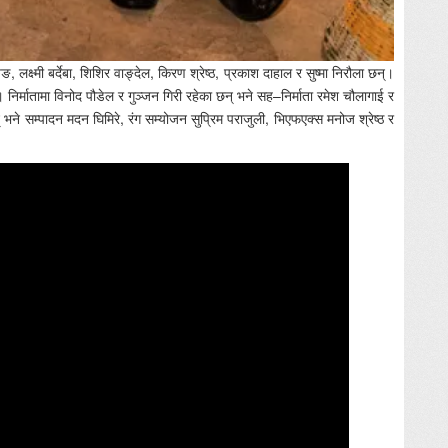
, लक्ष्मी बर्देबा, शिशिर वाङ्देल, किरण श्रेष्ठ, प्रकाश दाहाल र सुष्मा निरौला छन्।
। निर्मातामा विनोद पौडेल र गुञ्जन गिरी रहेका छन् भने सह–निर्माता रमेश चौलागाई र
 भने सम्पादन मदन घिमिरे, रंग सम्योजन सुप्रिम पराजुली, भिएफएक्स मनोज श्रेष्ठ र