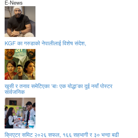
E-News
KGF का गरुडाको नेपालीलाई विशेष संदेश,
खुसी र तनाव समेटिएका ‘बाः एक योद्धा’का दुई नयाँ पोस्टर
सार्वजनिक
क्रिएटर समिट २०२६ सफल, १६६ सहभागी र ३० भन्दा बढी