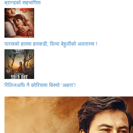
ब्रान्डको सहभागिता
पारसको हातमा हतकडी, दिव्या बेहुलीको अवतारमा !
रिलिजअघि नै कोरियामा बिक्यो ‘अक्षरा’!