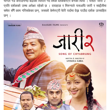
भागले १७ करोडभन्दा बढीको व्यापार गर्दै वर्षकै ब्लकबस्टर बनेको थियो । यसैले ‘जारी २’
प्रति दर्शकको उच्च अपेक्षा रहेको छ । दयाहाङ र मिरुनाले यसअघि जारी र साइँलीमा
समेत सँगै काम गरिसकेका छन्, जसको केमेस्ट्री फेरि पर्दामा देख्न पाउँदा दर्शक उत्साहित
छन् ।