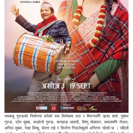
रामबाबु गुरुङको निर्माणमा बनेको यस सिनेमामा दया र मिरुनासँगै ऋचा शर्मा, पुष्कर
गुरुङ, प्रेम सुब्बा, माओत्से गुरुङ, मानहाङ लावती, विष्णु मोक्तान, कमलमणि नेपाल,
अनिल सुब्बा, रेखा लिम्बु, बेदना राई र सिर्जना निङलेखुको अभिनय रहेको छ । पहिलो