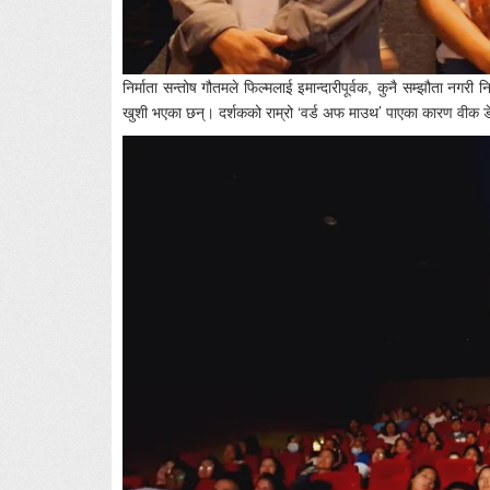
निर्माता सन्तोष गौतमले फिल्मलाई इमान्दारीपूर्वक, कुनै सम्झौता नगरी
खुशी भएका छन्। दर्शकको राम्रो ‘वर्ड अफ माउथ’ पाएका कारण वीक डेज