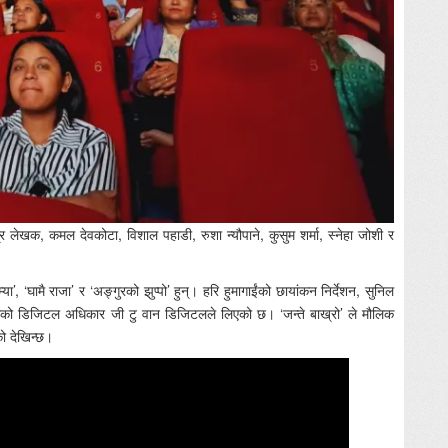
र लेखक, कमल देवकोटा, विशाल पहाडी, रुशा न्यौपाने, कुसुम शर्मा, स्नेहा जोशी र
ा’, ‘घामै राजा’ र ‘अङ्गुरको झुप्पो’ हुन्। हरि हुमागाईंको छायांकन निर्देशन, सुनिल
्मको डिजिटल अधिकार जी टु वान डिजिटलले लिएको छ। ‘जन्ते बाख्रो’ ले मौलिक
को देखिन्छ।