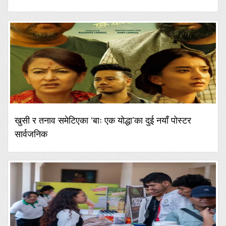
खुसी र तनाव समेटिएका ‘बाः एक योद्धा’का दुई नयाँ पोस्टर
सार्वजनिक