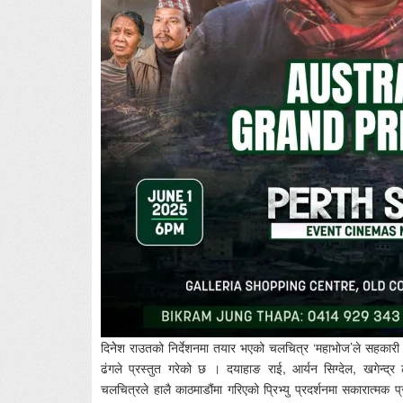
दिनेेश राउतको निर्देशनमा तयार भएको चलचित्र ‘महाभोज’ले सहकार
ढंगले प्रस्तुत गरेको छ । दयाहाङ राई, आर्यन सिग्देल, खगेन्
चलचित्रले हालै काठमाडौंमा गरिएको प्रिभ्यु प्रदर्शनमा सकारात्