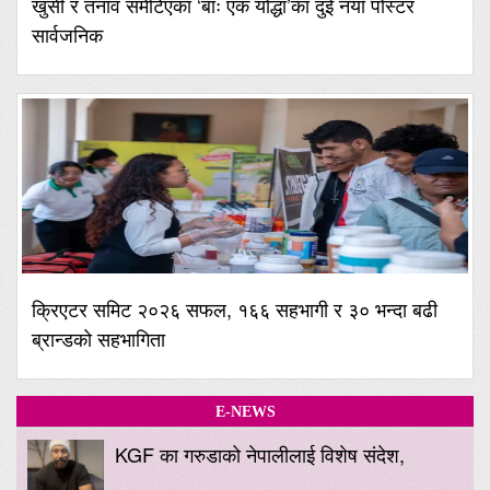
खुसी र तनाव समेटिएका ‘बाः एक योद्धा’का दुई नयाँ पोस्टर
सार्वजनिक
क्रिएटर समिट २०२६ सफल, १६६ सहभागी र ३० भन्दा बढी
ब्रान्डको सहभागिता
E-NEWS
KGF का गरुडाको नेपालीलाई विशेष संदेश,