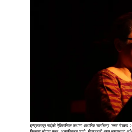
इन्द्रबहादुर राईको ऐतिहासिक कथामा आधारित चलचित्र
‘जार’
वैशाख २६ 
फिल्ममा सौगात मल्ल, अनुपविक्रम शाही, गीताञ्जली थापा लगायतको 