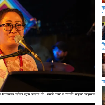
खु
स
क
बढ
पा
 प्रिमियरमा दर्शकले खुलेर प्रशंसा गरे। झुमाले
‘जार’
मा गीतसँगै पात्रको यात्रासँग