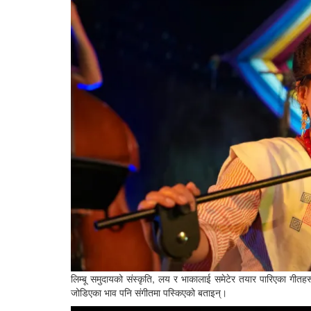
लिम्बू समुदायको संस्कृति, लय र भाकालाई समेटेर तयार पारिएका गीतहरू
जोडिएका भाव पनि संगीतमा पस्किएको बताइन्।