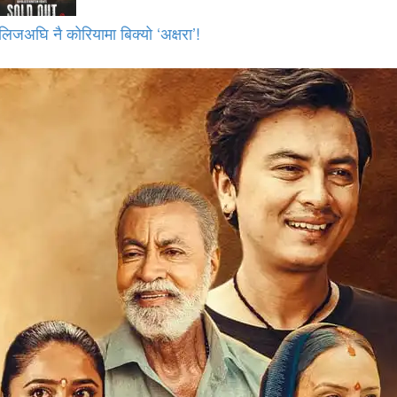
लिजअघि नै कोरियामा बिक्यो ‘अक्षरा’!