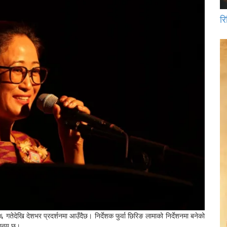
रि
गतेदेखि देशभर प्रदर्शनमा आउँदैछ। निर्देशक फुर्वा छिरिङ लामाको निर्देशनमा बनेको
अभिनय छ।