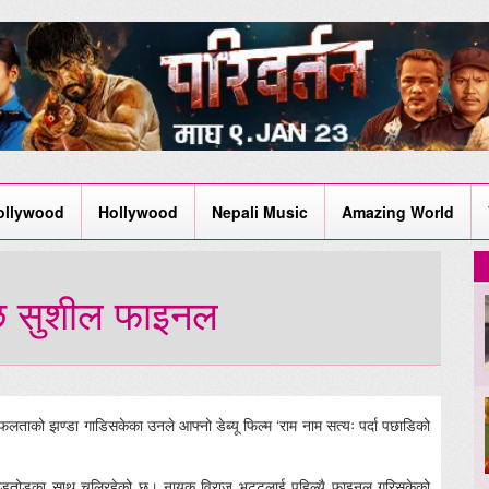
ollywood
Hollywood
Nepali Music
Amazing World
छि सुशील फाइनल
लताको झण्डा गाडिसकेका उनले आफ्नो डेब्यू फिल्म ‘राम नाम सत्यः पर्दा पछाडिको
जोडतोडका साथ चलिरहेको छ। नायक विराज भट्टलाई पहिल्यै फाइनल गरिसकेको