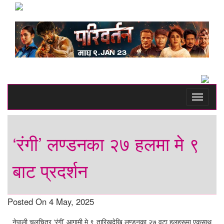
Toggle
navigati
‘रंगी’ लण्डनका २७ हलमा मे ९
बाट प्रदर्शन
Posted On 4 May, 2025
नेपाली चलचित्र ‘रंगी’ आगामी मे ९ तारिखदेखि लण्डनका २७ वटा हलहरूमा एकसाथ