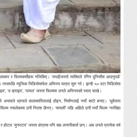
कलाकार र फिल्मकर्मीहरू नजिकिए। ‘तपाईंजस्तो व्यक्तिले रंगिन दुनियाँमा आउनुपर्छ’
 त्यसपछि म्युजिक भिडियोमार्फत अभिनय यात्रा सुरु गरे। झन्डै ५० वटा भिडियोमा
क्राइम’, ‘द क्राइम’, ‘पायल’ जस्ता फिल्ममा उनले अभिनयको स्वाद चाखे।
भावले ध्रुवले कलाकारितालाई होइन, निर्माणलाई नयाँ बाटो बनाए। ‘धुर्वतारा
ारले फिल्म नचलेकामा उनी निराश छैनन्। ‘मायावी’ पछि अहिले उनी नयाँ फिल्म ‘नरसिंहा
’ र होटल ‘मुनस्टार’ जस्ता क्षेत्रमा पनि सह-लगानीकर्ता छन्। अब उनले प्रत्येक वर्ष