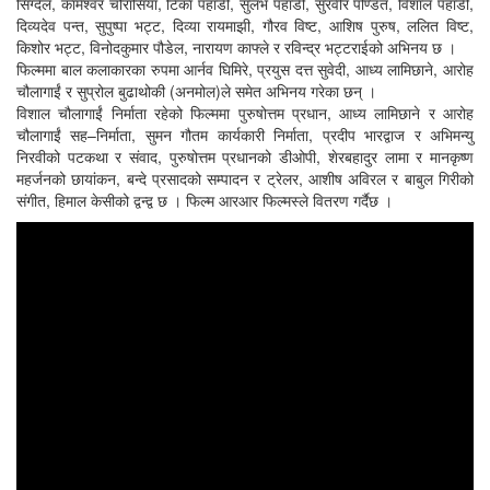
सिग्देल, कामेश्वर चौरासिया, टिका पहाडी, सुलभ पहाडी, सुरवीर पण्डित, विशाल पहाडी,
दिव्यदेव पन्त, सुपुष्पा भट्ट, दिव्या रायमाझी, गौरव विष्ट, आशिष पुरुष, ललित विष्ट,
किशोर भट्ट, विनोदकुमार पौडेल, नारायण काफ्ले र रविन्द्र भट्टराईको अभिनय छ ।
फिल्ममा बाल कलाकारका रुपमा आर्नव घिमिरे, प्रयुस दत्त सुवेदी, आध्य लामिछाने, आरोह
चौलागाईं र सुप्रोल बुढाथोकी (अनमोल)ले समेत अभिनय गरेका छन् ।
विशाल चौलागाईं निर्माता रहेको फिल्ममा पुरुषोत्तम प्रधान, आध्य लामिछाने र आरोह
चौलागाईं सह–निर्माता, सुमन गौतम कार्यकारी निर्माता, प्रदीप भारद्वाज र अभिमन्यु
निरवीको पटकथा र संवाद, पुरुषोत्तम प्रधानको डीओपी, शेरबहादुर लामा र मानकृष्ण
महर्जनको छायांकन, बन्दे प्रसादको सम्पादन र ट्रेलर, आशीष अविरल र बाबुल गिरीको
संगीत, हिमाल केसीको द्वन्द्व छ । फिल्म आरआर फिल्मस्ले वितरण गर्दैछ ।