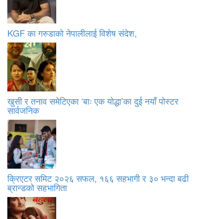
KGF का गरुडाको नेपालीलाई विशेष संदेश,
खुसी र तनाव समेटिएका ‘बाः एक योद्धा’का दुई नयाँ पोस्टर
सार्वजनिक
क्रिएटर समिट २०२६ सफल, १६६ सहभागी र ३० भन्दा बढी
ब्रान्डको सहभागिता