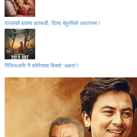
पारसको हातमा हतकडी, दिव्या बेहुलीको अवतारमा !
रिलिजअघि नै कोरियामा बिक्यो ‘अक्षरा’!