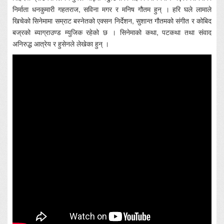
निर्माता धनकुमारी गहतराज, सविना मगर र मनिष गौतम हुन् । हरि घले लामाले
खिचेको सिनेमामा सम्राट बस्नेतको एक्सन निर्देशन, सुशान्त गौतमको संगीत र कोबिद
बज्रको ब्याग्राउण्ड म्युजिक रहेको छ । सिनेमाको कथा, पटकथा तथा संवाद
अनिरुद्ध आत्रेय र हुसेनले लेखेका हुन् ।